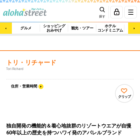
探す
ショッピング
ホテル
ビュ
グルメ
観光・ツアー
おみやげ
コンドミニアム
マッ
トリ・リチャード
Tori Richard
住所・営業時間
クリップ
独自開発の機能的＆着心地抜群のリゾートウエアが自慢
60年以上の歴史を持つハワイ発のアパレルブランド