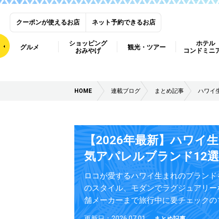
クーポンが使えるお店
ネット予約できるお店
ショッピング
ホテル
グルメ
観光・ツアー
おみやげ
コンドミニ
HOME
連載ブログ
まとめ記事
ハワイ
【2026年最新】ハワイ
気アパレルブランド12選
ロコが愛するハワイ生まれのブランド
のスタイル、モダンでラグジュアリー
舗メーカーまで旅行中に要チェックの
更新日：2026.07.01
まとめ記事