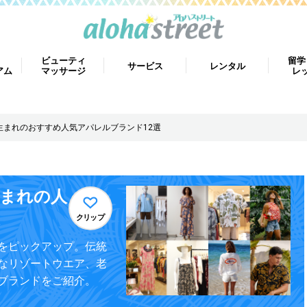
ビューティ
留学
サービス
レンタル
アム
マッサージ
レ
生まれのおすすめ人気アパレルブランド12選
生まれの人
クリップ
をピックアップ。伝統
なリゾートウエア、老
ブランドをご紹介。