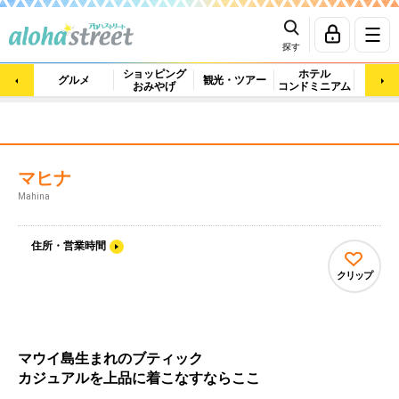
探す
ショッピング
ホテル
ビュ
グルメ
観光・ツアー
おみやげ
コンドミニアム
マッ
マヒナ
Mahina
住所・営業時間
クリップ
マウイ島生まれのブティック
カジュアルを上品に着こなすならここ