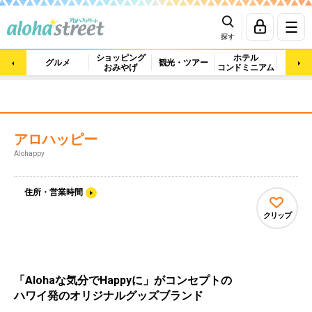
探す
ショッピング
ホテル
ビュ
グルメ
観光・ツアー
おみやげ
コンドミニアム
マッ
アロハッピー
Alohappy
住所・営業時間
クリップ
「Alohaな気分でHappyに」がコンセプトの
ハワイ発のオリジナルグッズブランド