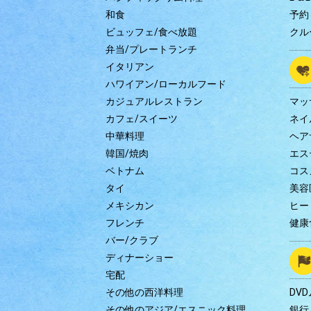
和食
予約
ビュッフェ/食べ放題
クル
弁当/プレートランチ
イタリアン
ハワイアン/ローカルフード
カジュアルレストラン
マッ
カフェ/スイーツ
ネイ
中華料理
ヘア
韓国/焼肉
エス
ベトナム
コス
タイ
美容
メキシカン
ヒー
フレンチ
健康
バー/クラブ
ディナーショー
宅配
その他の西洋料理
DV
その他のアジア/エスニック料理
銀行