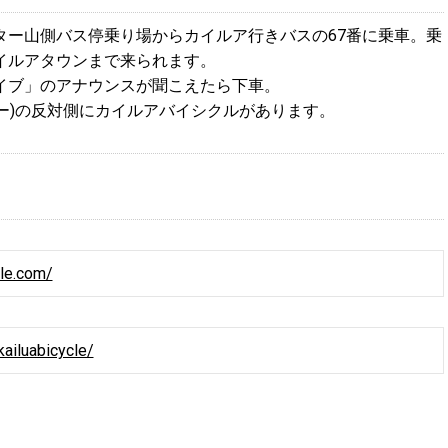
ター山側バス停乗り場からカイルア行きバスの67番に乗車。乗
イルアタウンまで来られます。
イブ」のアナウンスが聞こえたら下車。
キー)の反対側にカイルアバイシクルがあります。
cle.com/
kailuabicycle/