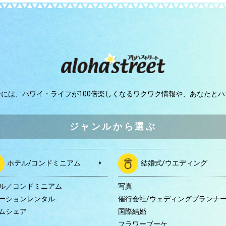
ジには、
ハワイ・ライフが100倍楽しくなるワクワク情報や、
あなたとハ
ジャンルから選ぶ
ホテル/コンドミニアム
結婚式/ウエディング
ル／コンドミニアム
写真
ーションレンタル
催行会社/ウェディングプランナ
ムシェア
国際結婚
B
フラワーブーケ