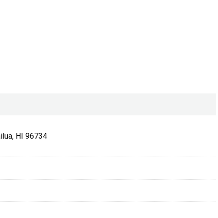
ilua, HI 96734
）