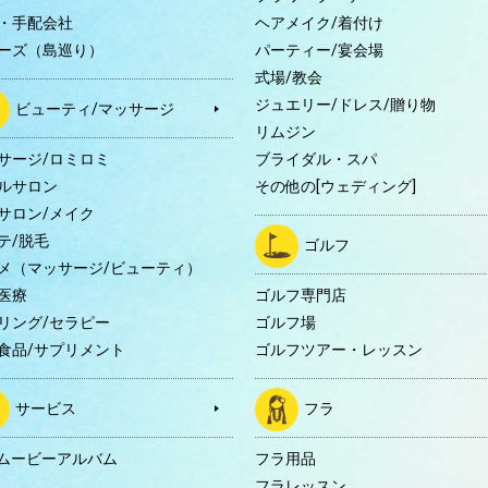
・手配会社
ヘアメイク/着付け
ーズ（島巡り）
パーティー/宴会場
式場/教会
ジュエリー/ドレス/贈り物
ビューティ/マッサージ
リムジン
サージ/ロミロミ
ブライダル・スパ
ルサロン
その他の[ウェディング]
サロン/メイク
テ/脱毛
ゴルフ
メ（マッサージ/ビューティ）
医療
ゴルフ専門店
リング/セラピー
ゴルフ場
食品/サプリメント
ゴルフツアー・レッスン
サービス
フラ
Dムービーアルバム
フラ用品
フラレッスン