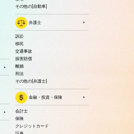
その他の[自動車]
弁護士
訴訟
移民
交通事故
損害賠償
離婚
刑法
その他の[弁護士]
金融・投資・保険
会計士
保険
クレジットカード
証券