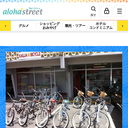
探す
ショッピング
ホテル
ビュ
グルメ
観光・ツアー
おみやげ
コンドミニアム
マッ