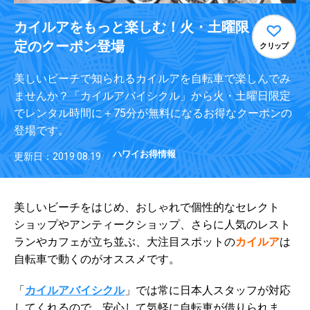
カイルアをもっと楽しむ！火・土曜限
定のクーポン登場
クリップ
美しいビーチで知られるカイルアを自転車で楽しんでみ
ませんか？「カイルアバイシクル」から火・土曜日限定
でレンタル時間に＋75分が無料になるお得なクーポンの
登場です。
ハワイお得情報
更新日：2019.08.19
美しいビーチをはじめ、おしゃれで個性的なセレクト
ショップやアンティークショップ、さらに人気のレスト
ランやカフェが立ち並ぶ、大注目スポットの
カイルア
は
自転車で動くのがオススメです。
「
カイルアバイシクル
」では常に日本人スタッフが対応
してくれるので、安心して気軽に自転車が借りられま