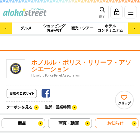
探す
ショッピング
ホテル
ビュ
グルメ
観光・ツアー
おみやげ
コンドミニアム
マッ
ホノルル・ポリス・リリーフ・アソ
シエーション
Honolulu Police Relief Association
クリップ
クーポンを見る
住所・営業時間
商品
写真・動画
お知らせ