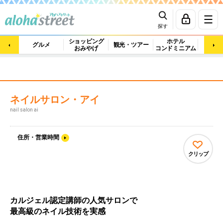
探す
ショッピング
ホテル
ビュ
グルメ
観光・ツアー
おみやげ
コンドミニアム
マッ
ネイルサロン・アイ
nail salon ai
住所・営業時間
クリップ
カルジェル認定講師の人気サロンで
最高級のネイル技術を実感