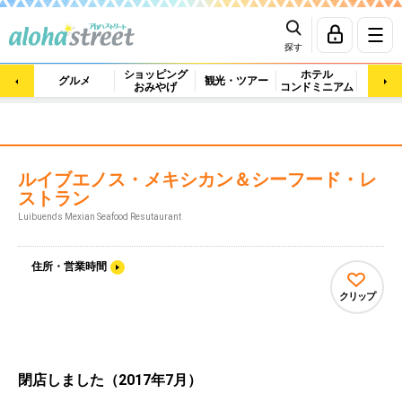
探す
ショッピング
ホテル
ビュ
グルメ
観光・ツアー
おみやげ
コンドミニアム
マッ
ルイブエノス・メキシカン＆シーフード・レ
ストラン
Luibueno's Mexian Seafood Resutaurant
住所・営業時間
クリップ
閉店しました（2017年7月）