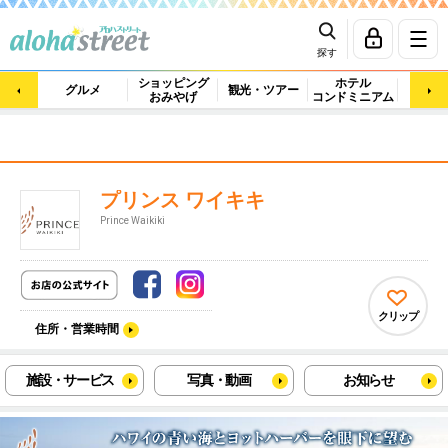
探す
ショッピング
ホテル
ビュ
グルメ
観光・ツアー
おみやげ
コンドミニアム
マッ
プリンス ワイキキ
Prince Waikiki
クリップ
住所・営業時間
施設・サービス
写真・動画
お知らせ