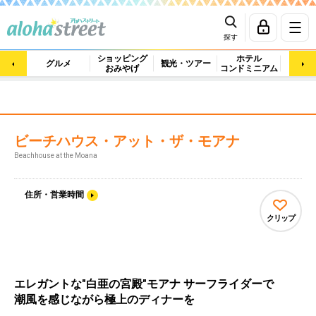
探す
ショッピング
ホテル
ビュ
グルメ
観光・ツアー
おみやげ
コンドミニアム
マッ
ビーチハウス・アット・ザ・モアナ
Beachhouse at the Moana
住所・営業時間
クリップ
エレガントな"白亜の宮殿"モアナ サーフライダーで
潮風を感じながら極上のディナーを