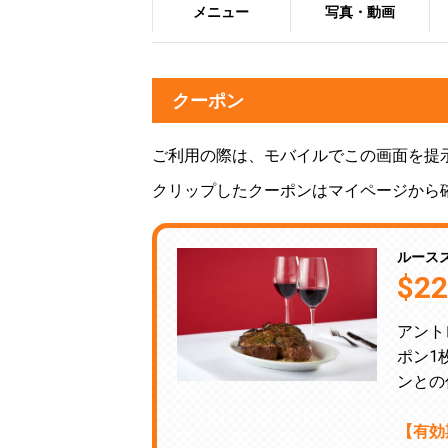
メニュー
写真・動画
クーポン
ご利用の際は、モバイルでこの画面を提
クリップしたクーポンはマイページから
ルース
$
アント
ポン1
ンとの
【有効