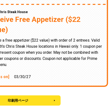
Chris Steak House
eive Free Appetizer ($22
ue)
 a free appetizer ($22 value) with order of 2 entrees. Valid
th's Chris Steak House locations in Hawaii only. 1 coupon per
Present coupon when you order. May not be combined with
er coupons or discounts. Coupon not applicable for Prime
enu.
es on]
03/30/27
印刷用ページ