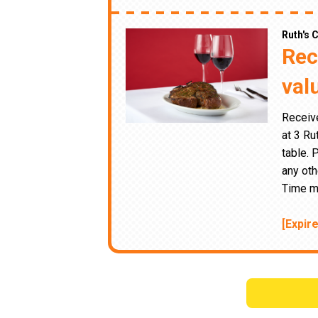
Ruth's 
Rec
val
Receive
at 3 Ru
table. 
any oth
Time m
[Expir