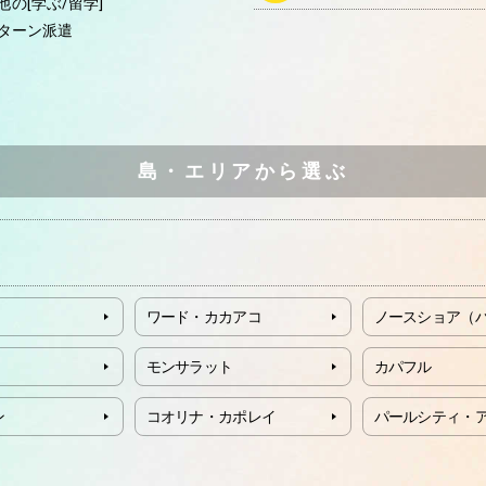
他の[学ぶ/留学]
ターン派遣
島・エリアから選ぶ
ワード・カカアコ
ノースショア（
モンサラット
カパフル
ン
コオリナ・カポレイ
パールシティ・