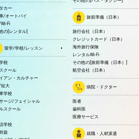
その他の[バス・タクシー]
タカー
車/オートバイ
旅前準備（日本）
Wi-Fi
他の[レンタル]
旅行会社（日本）
クレジットカード（日本）
海外旅行保険
留学/学校/レッスン
レンタルWi-Fi
学校
その他の[旅前準備（日本）]
スクール
航空会社（日本）
イアン・カルチャー
/短大
病院・ドクター
車学校
サージ/フェイシャル
医者
ルスクール
歯科医
医療サービス
語学校
斡旋
就職・人材派遣