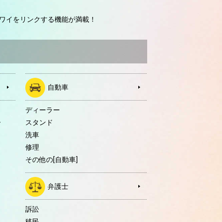
ワイをリンクする機能が満載！
自動車
ディーラー
ー
スタンド
洗車
修理
その他の[自動車]
弁護士
訴訟
移民