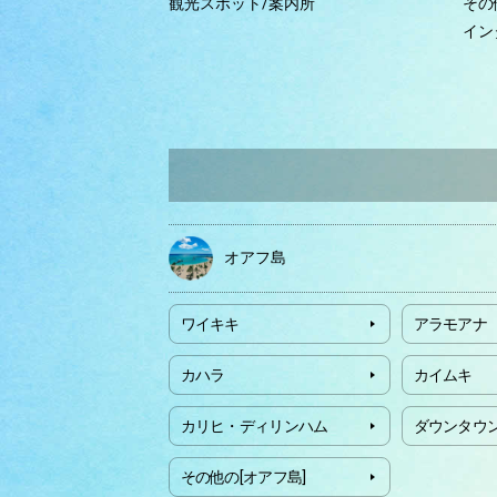
観光スポット/案内所
その
イン
オアフ島
ワイキキ
アラモアナ
カハラ
カイムキ
カリヒ・ディリンハム
ダウンタウ
その他の[オアフ島]