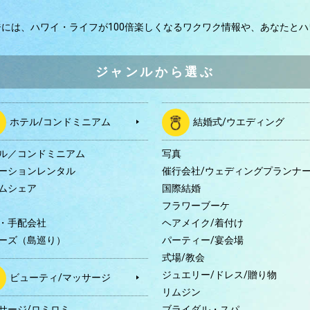
ジには、
ハワイ・ライフが100倍楽しくなるワクワク情報や、
あなたとハ
ジャンルから選ぶ
ホテル/コンドミニアム
結婚式/ウエディング
ル／コンドミニアム
写真
ーションレンタル
催行会社/ウェディングプランナ
ムシェア
国際結婚
B
フラワーブーケ
・手配会社
ヘアメイク/着付け
ーズ（島巡り）
パーティー/宴会場
式場/教会
ジュエリー/ドレス/贈り物
ビューティ/マッサージ
リムジン
サージ/ロミロミ
ブライダル・スパ