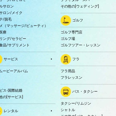
ルサロン
その他の[ウェディング]
サロン/メイク
テ/脱毛
ゴルフ
メ（マッサージ/ビューティ）
医療
ゴルフ専門店
リング/セラピー
ゴルフ場
食品/サプリメント
ゴルフツアー・レッスン
サービス
フラ
Dムービーアルバム
フラ用品
フラレッスン
ビス-国際結婚
バス・タクシー
他の[サービス]
タクシー/リムジン
シャトル
レンタル