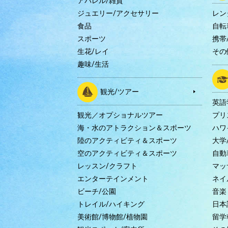
アパレル/雑貨
ジュエリー/アクセサリー
レン
食品
自転
スポーツ
携帯/
生花/レイ
その
趣味/生活
観光/ツアー
英語
観光／オプショナルツアー
プリ
海・水のアトラクション＆スポーツ
ハワ
陸のアクティビティ＆スポーツ
大学
空のアクティビティ＆スポーツ
自動
レッスン/クラフト
マッ
エンターテインメント
ネイ
ビーチ/公園
音楽
トレイル/ハイキング
日本
美術館/博物館/植物園
留学