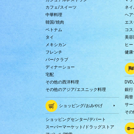
カフェ/スイーツ
ネイ
中華料理
ヘア
韓国/焼肉
エス
ベトナム
コス
タイ
美容
メキシカン
ヒー
フレンチ
健康
バー/クラブ
ディナーショー
宅配
その他の西洋料理
DV
その他のアジア/エスニック料理
銀行
両替
サー
ショッピング/おみやげ
その
ショッピングセンター/デパート
スーパーマーケット/ドラッグストア