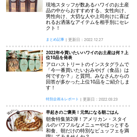
現地スタッフが数あるハワイのお土産
品の中からおすすめする、女性向け、
男性向け、大切な人や上司向けに喜ば
れるお洒落なアイテムを相手別にセレ
クト！
まとめ記事
更新日：2022.12.27
2022年今買いたいハワイのお土産は何？上
位10品を発表
アロハストリートのインスタグラムで
「今一番買いたいおみやげ（食品）は
何ですか？」と質問。みなさんからの
回答が多かった上位10品をご紹介しま
す！
特別企画＆レポート
更新日：2022.03.23
早起きのご褒美！元気になる朝ごはん
朝食特集第2弾！アメリカン・スタイ
ルのパワフルなメニューやほっとする
和食、朝だけの特別なビュッフェを満
喫してみませんか？