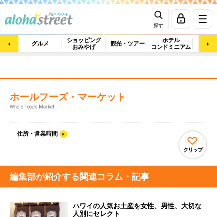
探す
ショッピング
ホテル
ビュ
グルメ
観光・ツアー
おみやげ
コンドミニアム
マッ
ホールフーズ・マーケット
Whole Foods Market
住所・営業時間
クリップ
編集部が紹介する関連コラム・記事
ハワイの人気お土産を女性、男性、大切な
人別にセレクト