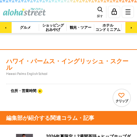
探す
ショッピング
ホテル
ビュ
グルメ
観光・ツアー
おみやげ
コンドミニアム
マッ
ハワイ・パームス・イングリッシュ・スクー
ル
Hawaii Palms English School
住所・営業時間
クリップ
編集部が紹介する関連コラム・記事
2026年夏限定！2週間英語＋ヒップホップダ