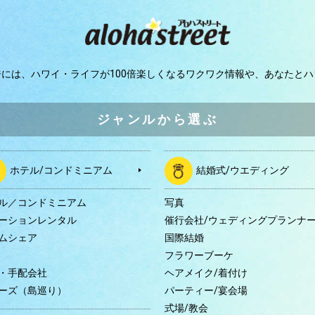
ジには、
ハワイ・ライフが100倍楽しくなるワクワク情報や、
あなたとハ
ジャンルから選ぶ
ホテル/コンドミニアム
結婚式/ウエディング
ル／コンドミニアム
写真
ーションレンタル
催行会社/ウェディングプランナ
ムシェア
国際結婚
B
フラワーブーケ
・手配会社
ヘアメイク/着付け
ーズ（島巡り）
パーティー/宴会場
式場/教会