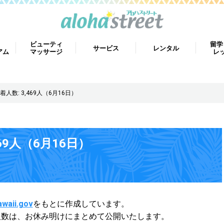
ビューティ
留学
サービス
レンタル
アム
マッサージ
レ
人数: 3,469人（6月16日）
69人（6月16日）
awaii.gov
をもとに作成しています。
人数は、
お休み明けにまとめて公開いたします。