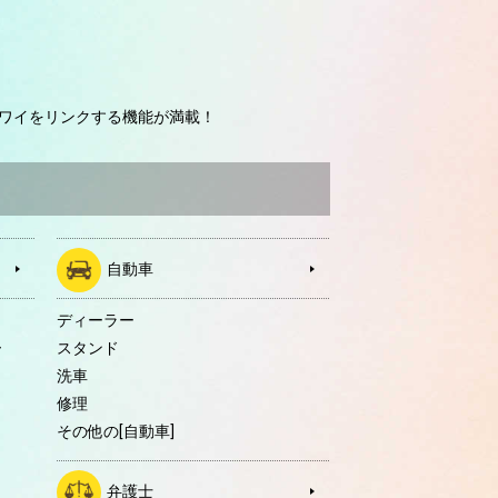
ワイをリンクする機能が満載！
自動車
ディーラー
ー
スタンド
洗車
修理
その他の[自動車]
弁護士