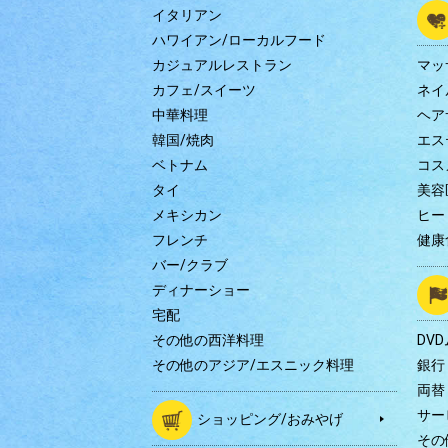
イタリアン
ハワイアン/ローカルフード
カジュアルレストラン
マッ
カフェ/スイーツ
ネイ
中華料理
ヘア
韓国/焼肉
エス
ベトナム
コス
タイ
美容
メキシカン
ヒー
フレンチ
健康
バー/クラブ
ディナーショー
宅配
その他の西洋料理
DV
その他のアジア/エスニック料理
銀行
両替
サー
ショッピング/おみやげ
その