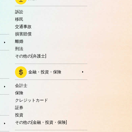
訴訟
移民
交通事故
損害賠償
離婚
刑法
その他の[弁護士]
金融・投資・保険
会計士
保険
クレジットカード
証券
投資
その他の[金融・投資・保険]