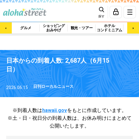
探す
ショッピング
ホテル
ビュ
グルメ
観光・ツアー
おみやげ
コンドミニアム
マッ
日本からの到着人数: 2,687人（6月15
日）
日刊ローカルニュース
2026.06.15
※到着人数は
hawaii.gov
をもとに作成しています。
※土・日・祝日分の到着人数は、
お休み明けにまとめて
公開いたします。