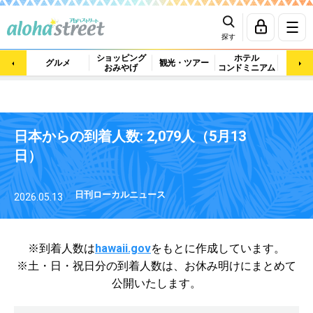
探す
ショッピング
ホテル
ビュ
グルメ
観光・ツアー
おみやげ
コンドミニアム
マッ
日本からの到着人数: 2,079人（5月13
日）
日刊ローカルニュース
2026.05.13
※到着人数は
hawaii.gov
をもとに作成しています。
※土・日・祝日分の到着人数は、
お休み明けにまとめて
公開いたします。