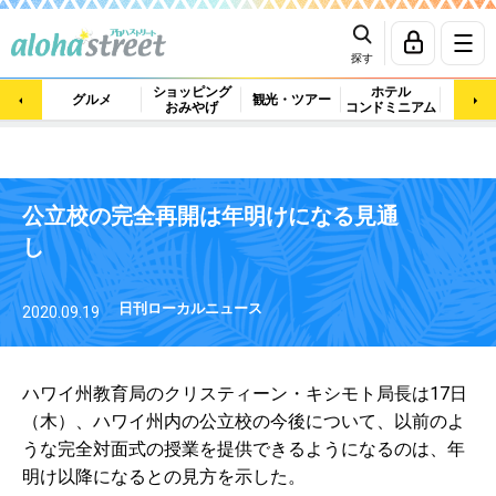
探す
ショッピング
ホテル
ビュ
グルメ
観光・ツアー
おみやげ
コンドミニアム
マッ
公立校の完全再開は年明けになる見通
し
日刊ローカルニュース
2020.09.19
ハワイ州教育局のクリスティーン・キシモト局長は17日
（木）、ハワイ州内の公立校の今後について、以前のよ
うな完全対面式の授業を提供できるようになるのは、年
明け以降になるとの見方を示した。