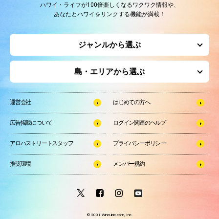
ハワイ・ライフが100倍楽しくなるワクワク情報や、
あなたとハワイをリンクする機能が満載！
ジャンルから選ぶ
島・エリアから選ぶ
運営会社
はじめての方へ
広告掲載について
ログイン関連のヘルプ
アロハストリートスタッフ
プライバシーポリシー
推奨環境
メンバー規約
© 2001 Wincubic.com, Inc.