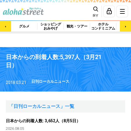
探す
ショッピング
ホテル
ビュ
グルメ
観光・ツアー
おみやげ
コンドミニアム
マッ
日本からの到着人数:5,397人（3月21
日）
日刊ローカルニュース
2018.03.21
「日刊ローカルニュース」一覧
日本からの到着人数: 3,652人（8月5日）
2026.08.05