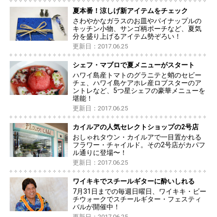
夏本番！涼しげ新アイテムをチェック
さわやかなガラスのお皿やパイナップルの
キッチン小物、サンゴ柄ポーチなど、夏気
分を盛り上げるアイテム勢ぞろい！
更新日：2017.06.25
シェフ・マブロで夏メニューがスタート
ハワイ島産トマトのグラニテと蛸のセビー
チェ、ハワイ島ケアホレ産ロブスターのア
ントレなど、5つ星シェフの豪華メニューを
堪能！
更新日：2017.06.25
カイルアの人気セレクトショップの2号店
おしゃれタウン・カイルアで一目置かれる
フラワー・チャイルド。その2号店がカパフ
ル通りに登場〜！
更新日：2017.06.25
ワイキキでスチールギターに酔いしれる
7月31日までの毎週日曜日、ワイキキ・ビー
チウォークでスチールギター・フェスティ
バルが開催中！
更新日：2017.06.25