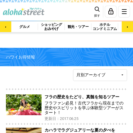
探す
ショッピング
ホテル
ビュ
グルメ
観光・ツアー
おみやげ
コンドミニアム
マッ
ハワイお得情報
フラの歴史をたどり、真髄を知るツアー
フラファン必見！古代フラから現在までの
歴史やスピリットを学ぶ体験型ツアーがス
タート！
更新日：2017.06.25
カハラでラグジュアリーな夏の夕べを