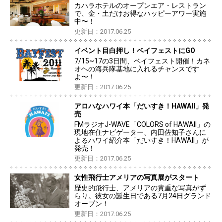
カハラホテルのオープンエア・レストラン
で、金・土だけお得なハッピーアワー実施
中〜！
更新日：2017.06.25
イベント目白押し！ベイフェストにGO
7/15~17の3日間、ベイフェスト開催！カネ
オヘの海兵隊基地に入れるチャンスです
よ〜！
更新日：2017.06.25
アロハなハワイ本「だいすき！HAWAII」発
売
FMラジオJ-WAVE「COLORS of HAWAII」の
現地在住ナビゲーター、内田佐知子さんに
よるハワイ紹介本「だいすき！HAWAII」が
発売！
更新日：2017.06.25
女性飛行士アメリアの写真展がスタート
歴史的飛行士、アメリアの貴重な写真がず
らり。彼女の誕生日である7月24日グランド
オープン！
更新日：2017.06.25