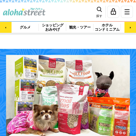
探す
ショッピング
ホテル
ビュ
グルメ
観光・ツアー
おみやげ
コンドミニアム
マッ