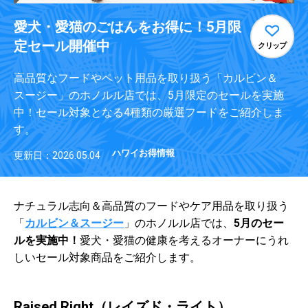
愛犬・愛猫のごはんをお得に！5月限
定セール開催中
クリップ
高品質なフードやペット用品を取り扱う「カルビン＆
スージー」のホノルル店では、5月限定のセールを実施
中！セール対象となる4種類の厳選フードをご紹介しま
す。
ハワイお得情報
更新日：2026.05.04
ナチュラル志向＆高品質のフードやケア用品を取り扱う
「
カルビン＆スージー
」のホノルル店では、
5月のセー
ルを実施中！
愛犬・愛猫の健康を考えるオーナーにうれ
しいセール対象商品をご紹介します。
Raised Right（レイズド・ライト）