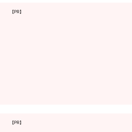
【PR】
【PR】