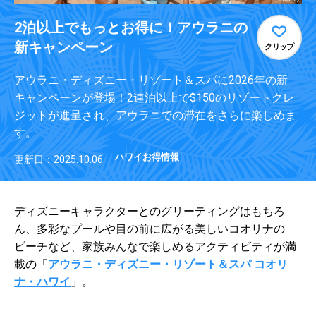
2泊以上でもっとお得に！アウラニの
新キャンペーン
クリップ
アウラニ・ディズニー・リゾート＆スパに2026年の新
キャンペーンが登場！2連泊以上で$150のリゾートクレ
ジットが進呈され、アウラニでの滞在をさらに楽しめま
す。
ハワイお得情報
更新日：2025.10.06
ディズニーキャラクターとのグリーティングはもちろ
ん、多彩なプールや目の前に広がる美しいコオリナの
ビーチなど、家族みんなで楽しめるアクティビティが満
載の「
アウラニ・ディズニー・リゾート＆スパ コオリ
ナ・ハワイ
」。