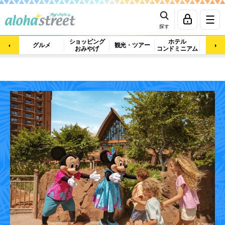
探す
ショッピング
ホテル
ビュ
グルメ
観光・ツアー
おみやげ
コンドミニアム
マッ