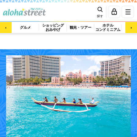
探す
ショッピング
ホテル
ビュ
グルメ
観光・ツアー
おみやげ
コンドミニアム
マッ