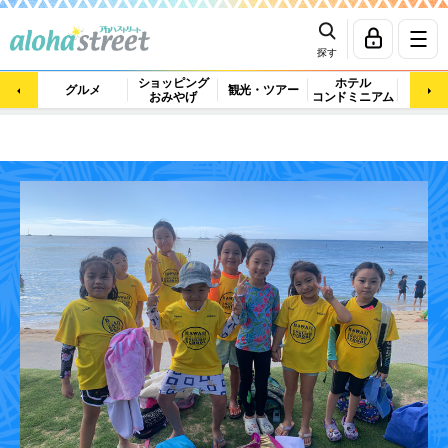
探す
ショッピング
ホテル
ビュ
グルメ
観光・ツアー
おみやげ
コンドミニアム
マッ