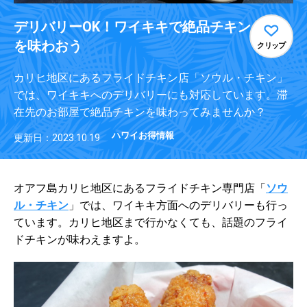
デリバリーOK！ワイキキで絶品チキン
を味わおう
クリップ
カリヒ地区にあるフライドチキン店「ソウル・チキン」
では、ワイキキへのデリバリーにも対応しています。滞
在先のお部屋で絶品チキンを味わってみませんか？
ハワイお得情報
更新日：2023.10.19
オアフ島カリヒ地区にあるフライドチキン専門店「
ソウ
ル・チキン
」では、ワイキキ方面へのデリバリーも行っ
ています。カリヒ地区まで行かなくても、話題のフライ
ドチキンが味わえますよ。