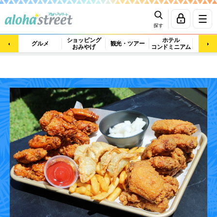
探す
ショッピング
ホテル
ビュ
グルメ
観光・ツアー
おみやげ
コンドミニアム
マッ