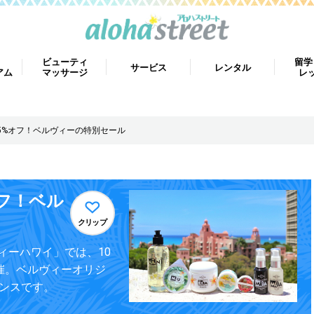
ビューティ
留学
サービス
レンタル
アム
マッサージ
レ
5%オフ！ベルヴィーの特別セール
フ！ベル
クリップ
ィーハワイ」では、10
催。ベルヴィーオリジ
ャンスです。