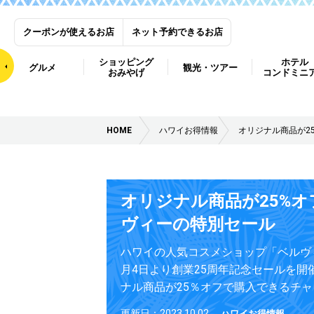
クーポンが使えるお店
ネット予約できるお店
ショッピング
ホテル
グルメ
観光・ツアー
おみやげ
コンドミニ
HOME
ハワイお得情報
オリジナル商品が2
オリジナル商品が25%オ
ヴィーの特別セール
ハワイの人気コスメショップ「ベルヴ
月4日より創業25周年記念セールを開
ナル商品が25％オフで購入できるチ
更新日：2023.10.02
ハワイお得情報