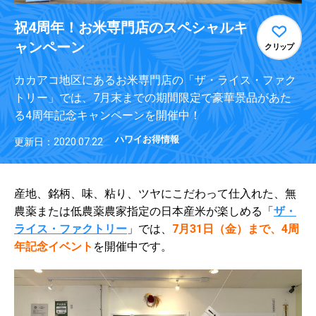
祝4周年！お米専門店のスペシャルキ
ャンペーン
クリップ
カカアコ地区にあるお米専門店の「ザ・ライス・ファク
トリー」では、7月末までの期間限定で豪華景品があた
る4周年記念キャンペーンを開催中！
ハワイお得情報
更新日：2020.07.22
産地、銘柄、味、粘り、ツヤにこだわって仕入れた、無
農薬または低農薬農家指定の日本産米が楽しめる「
ザ・
ライス・ファクトリー
」では、
7月31日（金）まで、4周
年記念イベント
を開催中です。