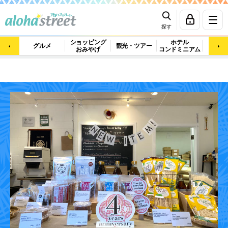
探す
ショッピング
ホテル
ビュ
グルメ
観光・ツアー
おみやげ
コンドミニアム
マッ