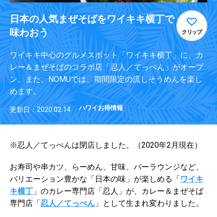
日本の人気まぜそばをワイキキ横丁で
味わおう
クリップ
ワイキキ中心のグルメスポット「ワイキキ横丁」に、カ
レー＆まぜそばのコラボ店「忍人／てっぺん」がオープ
ン。また、NOMUでは、期間限定の流しそうめんを楽し
めます。
ハワイお得情報
更新日：2020.02.14
※忍人／てっぺんは閉店しました。（2020年2月現在）
お寿司や串カツ、らーめん、甘味、バーラウンジなど、
バリエーション豊かな「日本の味」が楽しめる「
ワイキ
キ横丁
」のカレー専門店「忍人」が、カレー＆まぜそば
専門店「
忍人／てっぺん
」として生まれ変わりました。