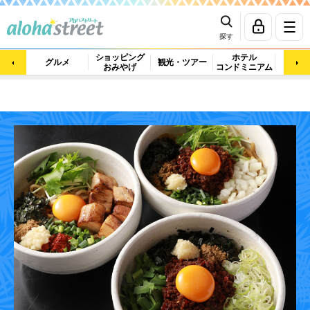
探す
ショッピング
ホテル
ビュ
グルメ
観光・ツアー
おみやげ
コンドミニアム
マッ