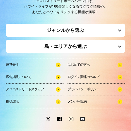
アロハストリートホームページには、
ハワイ・ライフが100倍楽しくなるワクワク情報や、
あなたとハワイをリンクする機能が満載！
ジャンルから選ぶ
島・エリアから選ぶ
運営会社
はじめての方へ
広告掲載について
ログイン関連のヘルプ
アロハストリートスタッフ
プライバシーポリシー
推奨環境
メンバー規約