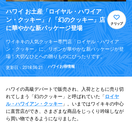
ハワイ お土産「ロイヤル・ハワイア
ン・クッキー」 / 「幻のクッキー」店
クリップ
に華やかな新パッケージ登場
ワイキキの人気クッキー専門店「ロイヤル・ハワイア
ン・クッキー」に、リボンが華やかな新パッケージが登
場！大切なひとへの贈りものにぴったりです。
ハワイお得情報
更新日：2018.06.21
ハワイの高級デパートで販売され、入荷とともに売り切
れてしまう「幻のクッキー」と呼ばれていた「
ロイヤ
ル・ハワイアン・クッキー
」。いまではワイキキの中心
に直営店ができ、さまざまな商品をじっくり吟味しなが
ら買い物できるようになりました。