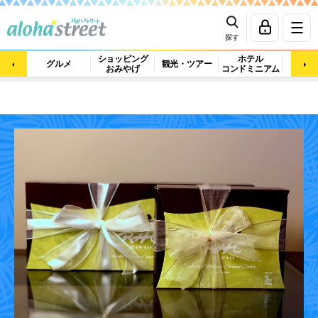
探す
ショッピング
ホテル
ビュ
グルメ
観光・ツアー
おみやげ
コンドミニアム
マッ