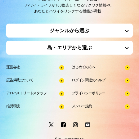
ハワイ・ライフが100倍楽しくなるワクワク情報や、
あなたとハワイをリンクする機能が満載！
ジャンルから選ぶ
島・エリアから選ぶ
運営会社
はじめての方へ
広告掲載について
ログイン関連のヘルプ
アロハストリートスタッフ
プライバシーポリシー
推奨環境
メンバー規約
© 2001 Wincubic.com, Inc.