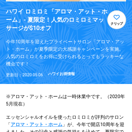
ハワイ ロミロミ「アロマ・アット・ホ
ーム」- 夏限定！人気のロミロミマッ
クリップ
サージが$10オフ
今年10周年を迎えたプライベートサロン「アロマ・アッ
ト・ホーム」が夏季限定の大感謝キャンペーンを実施。
人気のロミロミをお得に受けられるとってもラッキーな
機会です！
ハワイお得情報
更新日：2020.05.06
※アロマ・アット・ホームは一時休業中です。（2020年
5月現在）
エッセンシャルオイルを使ったロミロミが評判のサロン
「
アロマ・アット・ホーム
」が、今年で開店10周年を迎
えました。その記念と感謝の気持ちを込めて、夏限定で