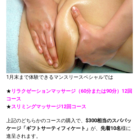
1月末まで体験できるマンスリースペシャルでは
★
リラクゼーションマッサージ（60分または90分）12回
コース
★
スリミングマッサージ12回コース
上記のどちらかのコースの購入で、
$300相当のスパパッ
ケージ「ギフトサーティフィケート」
が、
先着10名
様に
進呈されます。