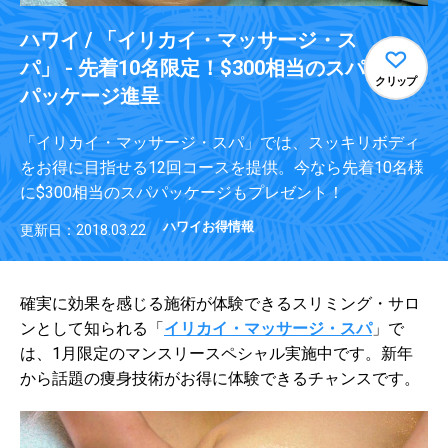
ハワイ / 「イリカイ・マッサージ・ス
パ」 - 先着10名限定！$300相当のスパ
クリップ
パッケージ進呈
「イリカイ・マッサージ・スパ」では、スッキリボディ
をお得に目指せる12回コースを提供。今なら先着10名様
に$300相当のスパパッケージもプレゼント！
ハワイお得情報
更新日：2018.03.22
確実に効果を感じる施術が体験できるスリミング・サロ
ンとして知られる「
イリカイ・マッサージ・スパ
」で
は、1月限定のマンスリースペシャル実施中です。新年
から話題の痩身技術がお得に体験できるチャンスです。