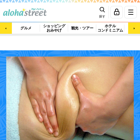
探す
ショッピング
ホテル
ビュ
グルメ
観光・ツアー
おみやげ
コンドミニアム
マッ