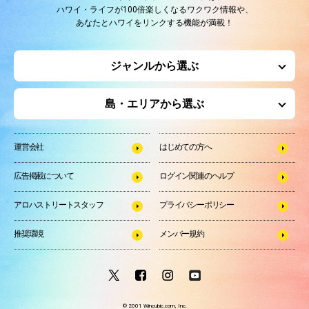
ハワイ・ライフが100倍楽しくなるワクワク情報や、
あなたとハワイをリンクする機能が満載！
ジャンルから選ぶ
島・エリアから選ぶ
運営会社
はじめての方へ
広告掲載について
ログイン関連のヘルプ
アロハストリートスタッフ
プライバシーポリシー
推奨環境
メンバー規約
© 2001 Wincubic.com, Inc.