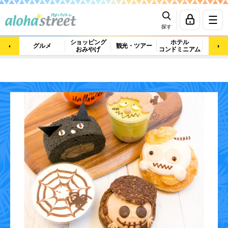
探す
ショッピング
ホテル
ビュ
グルメ
観光・ツアー
おみやげ
コンドミニアム
マッ