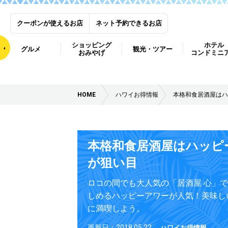
クーポンが使えるお店
ネット予約できるお店
ショッピング
ホテル
グルメ
観光・ツアー
おみやげ
コンドミニ
HOME
ハワイお得情報
本格和食居酒屋はハ
本格和食居酒屋はハッピ
が狙い目
ロコの間でも大人気の「居酒屋 心」
しめるハッピーアワーが人気！美味し
に満喫しよう。
更新日：2018.05.22
ハワイお得情報