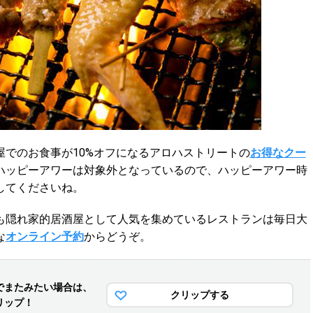
でのお食事が10%オフになるアロハストリートの
お得なクー
ハッピーアワーは対象外となっているので、ハッピーアワー時
してくださいね。
も隠れ家的居酒屋として人気を集めているレストランは毎日大
な
オンライン予約
からどうぞ。
でまた
みたい場合は、
クリップする
リップ！