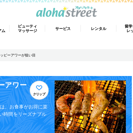
ビューティ
留学
サービス
レンタル
アム
マッサージ
レ
ッピーアワーが狙い目
ーアワー
クリップ
では、お食事がお得に楽
い時間をリーズナブル