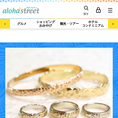
探す
ショッピング
ホテル
ビュ
グルメ
観光・ツアー
おみやげ
コンドミニアム
マッ