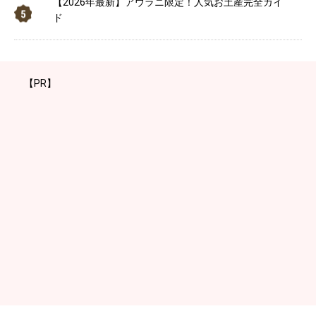
【2026年最新】アウラニ限定！人気お土産完全ガイ
ド
【PR】