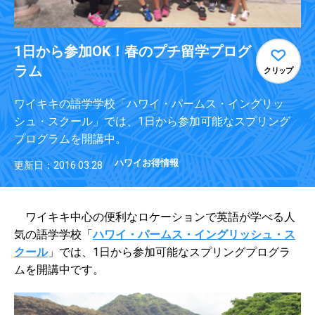
1日から参加OK！春のプチ留学プログ
ラム
クリップ
ワイキキの語学学校「ハワイ・パームス・イングリッ
シュ・スクール」では、1日から参加可能なスプリング
プログラムを開講中。
ハワイお得情報
更新日：2016.03.28
ワイキキ中心の便利なロケーションで英語が学べる人
気の語学学校「
ハワイ・パームス・イングリッシュ・ス
クール
」では、1日から参加可能なスプリングプログラ
ムを開講中です。