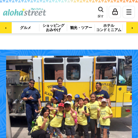
探す
ショッピング
ホテル
ビュ
グルメ
観光・ツアー
おみやげ
コンドミニアム
マッ