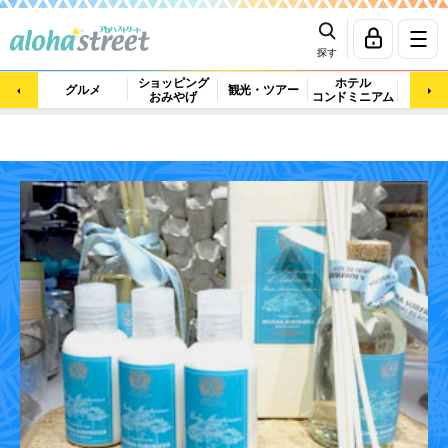
探す
ショッピング
ホテル
ビュ
グルメ
観光・ツアー
おみやげ
コンドミニアム
マッ