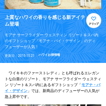
上質なハワイの香りを感じる新アイテ
ム登場
クリップ
モアナ サーフライダー ウェスティン リゾート＆スパ内
のギフトショップ「モアナ・バイ・デザイン」のディ
フューザーが人気！
ハワイお得情報
更新日：2015.10.21
ワイキキのファーストレディ」とも呼ばれるエレガン
トな白亜のリゾート、モアナ サーフライダー ウェスティ
ン リゾート＆スパ内にあるギフトショップ「
モアナ・バ
イ・デザイン
」では、新商品のディフューザーの人気が
急上昇中です。