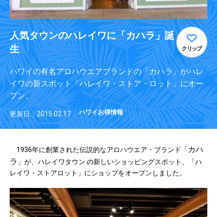
人気タウンのハレイワに「カハラ」誕
生
クリップ
ハワイの有名アロハウエアブランドの「カハラ」がハレ
イワの新スポット「ハレイワ・ストア・ロット」にオー
プン。
ハワイお得情報
更新日：2015.02.17
カハ
1936年に創業された伝説的なアロハウエア・ブランド「
ラ
」が、ハレイワタウン の新しいショッピングスポット、「ハ
レイワ・ストアロット」にショップをオープンしました。