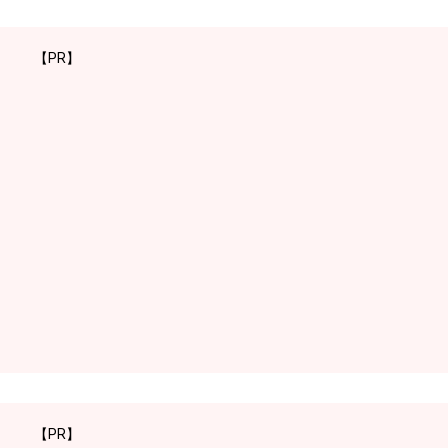
【PR】
【PR】