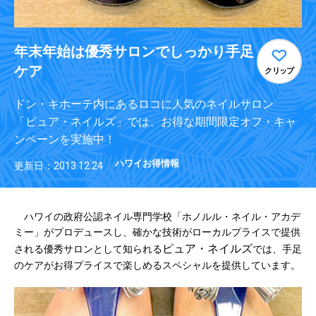
年末年始は優秀サロンでしっかり手足
ケア
クリップ
ドン・キホーテ内にあるロコに人気のネイルサロン
「ピュア・ネイルズ」では、お得な期間限定オフ・キャ
ンペーンを実施中！
ハワイお得情報
更新日：2013.12.24
ハワイの政府公認ネイル専門学校「ホノルル・ネイル・アカデ
ミー」がプロデュースし、確かな技術がローカルプライスで提供
ピュア・ネイルズ
される優秀サロンとして知られる
では、手足
のケアがお得プライスで楽しめるスペシャルを提供しています。