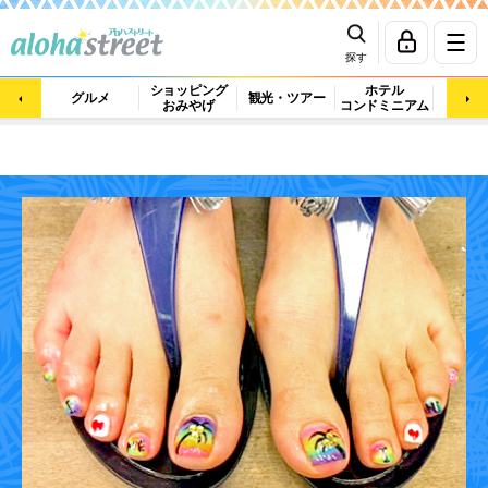
探す
ショッピング
ホテル
ビュ
グルメ
観光・ツアー
おみやげ
コンドミニアム
マッ