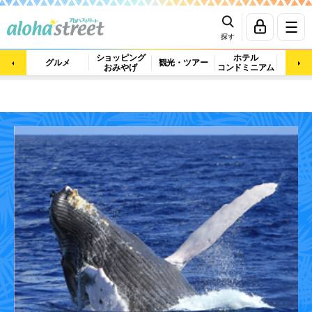
探す
ショッピング
ホテル
ビュ
グルメ
観光・ツアー
おみやげ
コンドミニアム
マッ