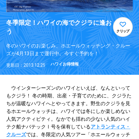
冬季限定！ハワイの海でクジラに逢お
う
クリップ
冬のハワイのお楽しみ、ホエールウォッチング・クルー
ズが4月13日まで運行中。今すぐ予約を！
ハワイお得情報
更新日：2013.12.25
ウインターシーズンのハワイといえば、なんといって
もクジラ！ 冬の時期、出産・子育てのために、クジラた
ちが温暖なハワイへとやってきます。野生のクジラを見
るホエールウォッチは、ハワイでは冬にしか楽しめない
人気アクティビティ。なかでも揺れの少ない人気のハイ
テク船ナバテックⅠ号を保有している
アトランティス・
クルーズ
では、冬限定の人気ツアー「ホエールウォッチ