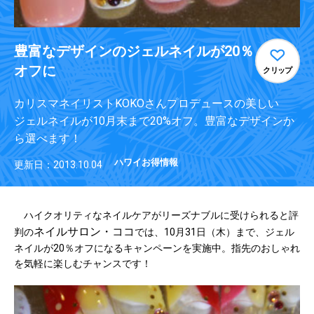
豊富なデザインのジェルネイルが20％
オフに
クリップ
カリスマネイリストKOKOさんプロデュースの美しい
ジェルネイルが10月末まで20%オフ。豊富なデザインか
ら選べます！
ハワイお得情報
更新日：2013.10.04
ハイクオリティなネイルケアがリーズナブルに受けられると評
ネイルサロン・ココ
判の
では、10月31日（木）まで、ジェル
ネイルが20％オフになるキャンペーンを実施中。指先のおしゃれ
を気軽に楽しむチャンスです！