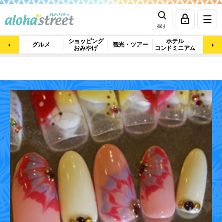
探す
ショッピング
ホテル
ビュ
グルメ
観光・ツアー
おみやげ
コンドミニアム
マッ