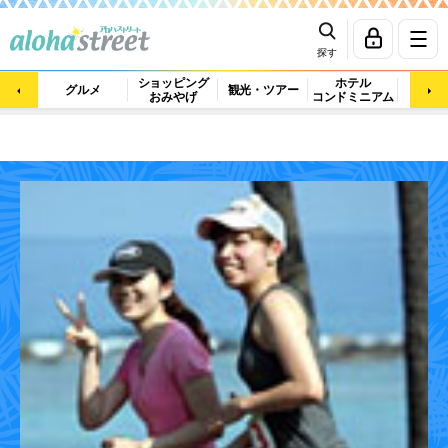
探す
ショッピング
ホテル
ビュ
グルメ
観光・ツアー
おみやげ
コンドミニアム
マッ