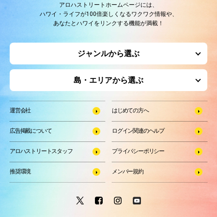
アロハストリートホームページには、
ハワイ・ライフが100倍楽しくなるワクワク情報や、
あなたとハワイをリンクする機能が満載！
ジャンルから選ぶ
島・エリアから選ぶ
運営会社
はじめての方へ
広告掲載について
ログイン関連のヘルプ
アロハストリートスタッフ
プライバシーポリシー
推奨環境
メンバー規約