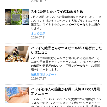
2026.08.07
7月に公開したハワイの動画まとめ
7月に公開したハワイの最新動画をまとめました。JCB
ハワイのお得なキャンペーンや人気ブランドのハワイ
限定品、ワイキキ中心のハッピーアワーなどをご紹介
します。
まとめ記事
2026.07.31
ハワイで絶品とんかつ＆ビール$5！秘密にした
い店はココ
ハワイで本格的なとんかつが食べられると評判の「と
んかつ居酒屋アットマークホノルル」。極上とんかつ
の秘密や居酒屋的使い方、手頃なビールなど、お得情
報をレポートします。
編集部体験レポート
2026.07.27
ハワイ初導入の施術がお得！人気スパの7月限
定メニュー
「ハレカイ・スパ・ハワイ」で提供中の7月限定スペシ
ャルをご紹介。パワーレメディを含むコンボメニュー
やパーマネントメイクアップがとってもお得に利用で