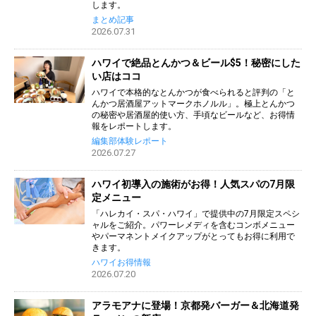
します。
まとめ記事
2026.07.31
ハワイで絶品とんかつ＆ビール$5！秘密にした
い店はココ
ハワイで本格的なとんかつが食べられると評判の「と
んかつ居酒屋アットマークホノルル」。極上とんかつ
の秘密や居酒屋的使い方、手頃なビールなど、お得情
報をレポートします。
編集部体験レポート
2026.07.27
ハワイ初導入の施術がお得！人気スパの7月限
定メニュー
「ハレカイ・スパ・ハワイ」で提供中の7月限定スペシ
ャルをご紹介。パワーレメディを含むコンボメニュー
やパーマネントメイクアップがとってもお得に利用で
きます。
ハワイお得情報
2026.07.20
アラモアナに登場！京都発バーガー＆北海道発