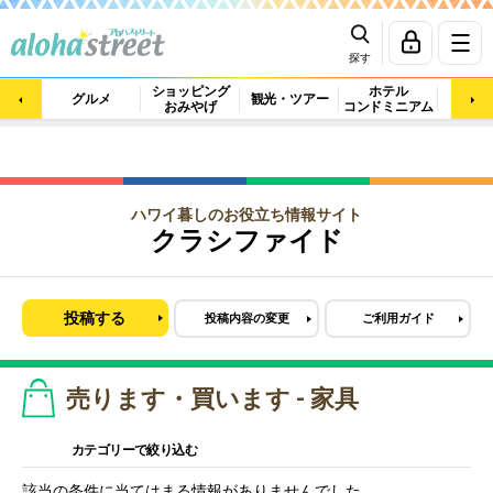
探す
ショッピング
ホテル
ビュ
グルメ
観光・ツアー
おみやげ
コンドミニアム
マッ
ハワイ暮しのお役立ち情報サイト
クラシファイド
投稿する
投稿内容の変更
ご利用ガイド
売ります・買います - 家具
カテゴリーで絞り込む
該当の条件に当てはまる情報がありませんでした。