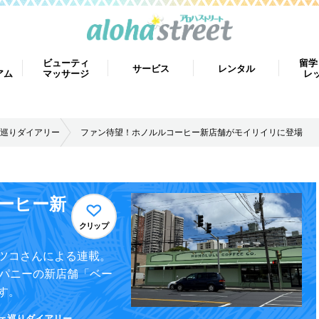
ビューティ
留学
サービス
レンタル
アム
マッサージ
レ
巡りダイアリー
ファン待望！ホノルルコーヒー新店舗がモイリイリに登場
ーヒー新
クリップ
ツコさんによる連載。
ンパニーの新店舗「ベー
す。
ェ巡りダイアリー