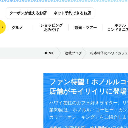
クーポンが使えるお店
ネット予約できるお店
ショッピング
ホテル
グルメ
観光・ツアー
おみやげ
コンドミニ
HOME
連載ブログ
松本律子のハワイカフェ
ファン待望！ホノルルコ
店舗がモイリイリに登場
ハワイ在住のカフェ好きライター、リ
第30回は、ホノルル・コーヒー・カ
カリー・オン・キング」をご紹介しま
更新日：2025.08.31
松本律子のハワイカフ