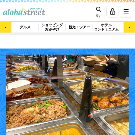
探す
ショッピング
ホテル
ビュ
グルメ
観光・ツアー
おみやげ
コンドミニアム
マッ