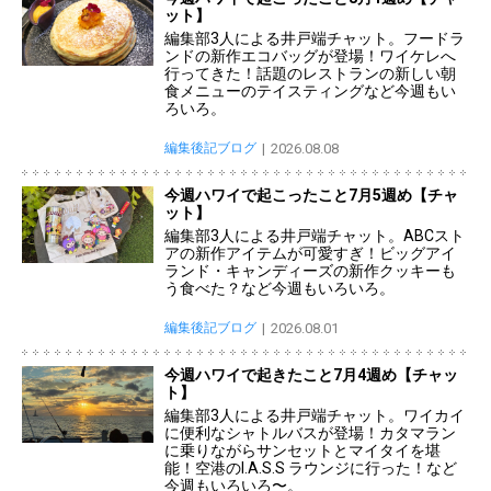
ット】
編集部3人による井戸端チャット。フードラ
ンドの新作エコバッグが登場！ワイケレへ
行ってきた！話題のレストランの新しい朝
食メニューのテイスティングなど今週もい
ろいろ。
編集後記ブログ
2026.08.08
今週ハワイで起こったこと7月5週め【チャ
ット】
編集部3人による井戸端チャット。ABCスト
アの新作アイテムが可愛すぎ！ビッグアイ
ランド・キャンディーズの新作クッキーも
う食べた？など今週もいろいろ。
編集後記ブログ
2026.08.01
今週ハワイで起きたこと7月4週め【チャッ
ト】
編集部3人による井戸端チャット。ワイカイ
に便利なシャトルバスが登場！カタマラン
に乗りながらサンセットとマイタイを堪
能！空港のI.A.S.S ラウンジに行った！など
今週もいろいろ〜。