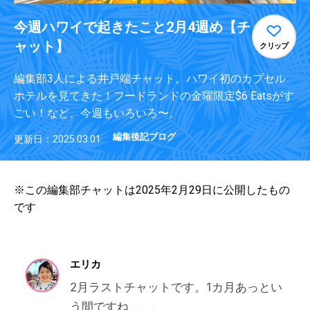
今週ハワイで起きたこと2月4週め【チ
ャット】
クリップ
編集部3人による井戸端チャット。ハワイ初のカプセル
ホテルを見てきた！フードランドの金曜限定$6 Eatsがす
ごい！など、今週もいろいろ〜。
編集後記ブログ
更新日：2025.03.01
※この編集部チャットは2025年2月29日に公開したもの
です