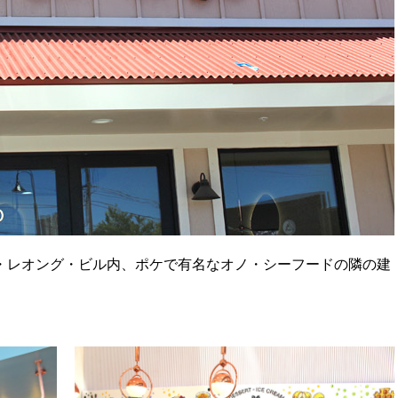
・
レオング・ビル内、ポケで有名なオノ・
シーフードの隣の建