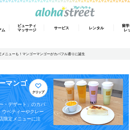
ビューティ
留学
サービス
レンタル
アム
マッサージ
レ
定メニューも！マンゴーマンゴーがカパフル通りに誕生
ーマンゴ
クリップ
ー・デザート」のカパ
。ウベティーやクレー
店限定メニューに注