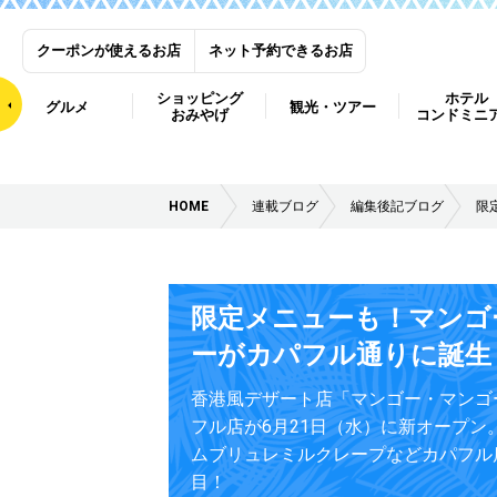
クーポンが使えるお店
ネット予約できるお店
ショッピング
ホテル
グルメ
観光・ツアー
おみやげ
コンドミニ
HOME
連載ブログ
編集後記ブログ
限
限定メニューも！マンゴ
ーがカパフル通りに誕生
香港風デザート店「マンゴー・マンゴ
フル店が6月21日（水）に新オープン
ムブリュレミルクレープなどカパフル
目！