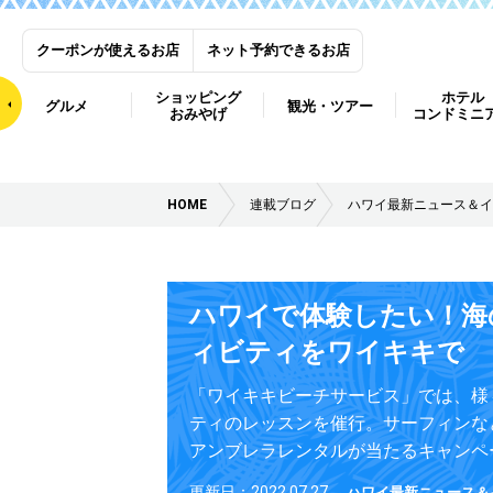
クーポンが使えるお店
ネット予約できるお店
ショッピング
ホテル
グルメ
観光・ツアー
おみやげ
コンドミニ
HOME
連載ブログ
ハワイ最新ニュース＆イ
ハワイで体験したい！海
ィビティをワイキキで
「ワイキキビーチサービス」では、様
ティのレッスンを催行。サーフィンな
アンブレラレンタルが当たるキャンペ
更新日：2022.07.27
ハワイ最新ニュース＆