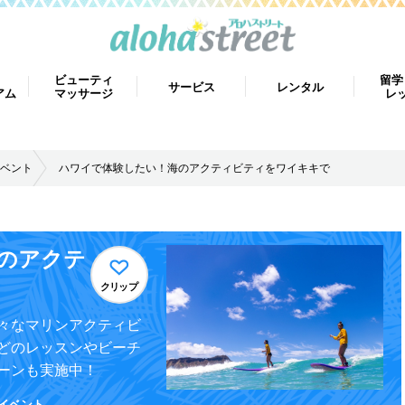
ビューティ
留学
サービス
レンタル
アム
マッサージ
レ
ベント
ハワイで体験したい！海のアクティビティをワイキキで
のアクテ
クリップ
々なマリンアクティビ
どのレッスンやビーチ
ーンも実施中！
イベント