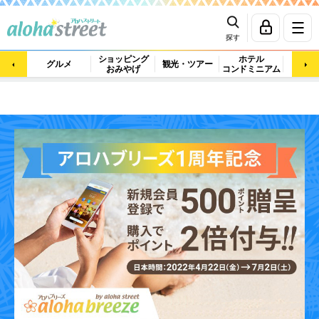
探す
ショッピング
ホテル
ビュ
グルメ
観光・ツアー
おみやげ
コンドミニアム
マッ