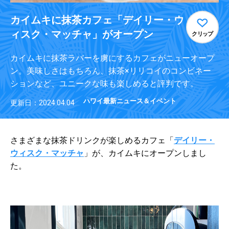
カイムキに抹茶カフェ「デイリー・ウ
ィスク・マッチャ」がオープン
クリップ
カイムキに抹茶ラバーを虜にするカフェがニューオープ
ン。美味しさはもちろん、抹茶×リリコイのコンビネー
ションなど、ユニークな味も楽しめると評判です。
ハワイ最新ニュース＆イベント
更新日：2024.04.04
さまざまな抹茶ドリンクが楽しめるカフェ「
デイリー・
ウィスク・マッチャ
」が、カイムキにオープンしまし
た。