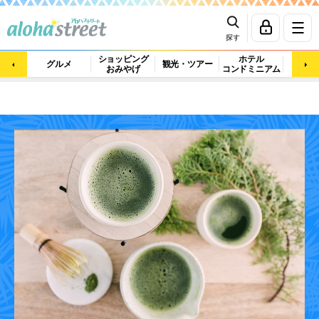
探す
ショッピング
ホテル
ビュ
グルメ
観光・ツアー
おみやげ
コンドミニアム
マッ