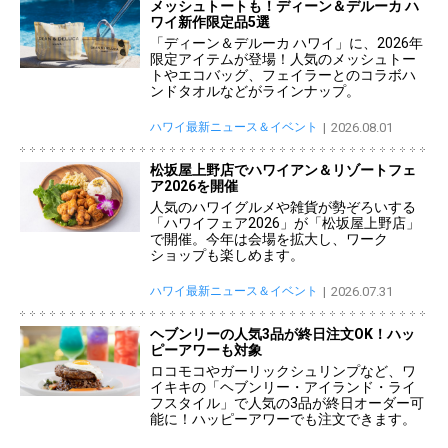
メッシュトートも！ディーン＆デルーカ ハ
ワイ新作限定品5選
「ディーン＆デルーカ ハワイ」に、2026年
限定アイテムが登場！人気のメッシュトー
トやエコバッグ、フェイラーとのコラボハ
ンドタオルなどがラインナップ。
ハワイ最新ニュース＆イベント
2026.08.01
松坂屋上野店でハワイアン＆リゾートフェ
ア2026を開催
人気のハワイグルメや雑貨が勢ぞろいする
「ハワイフェア2026」が「松坂屋上野店」
で開催。今年は会場を拡大し、ワーク
ショップも楽しめます。
ハワイ最新ニュース＆イベント
2026.07.31
ヘブンリーの人気3品が終日注文OK！ハッ
ピーアワーも対象
ロコモコやガーリックシュリンプなど、ワ
イキキの「ヘブンリー・アイランド・ライ
フスタイル」で人気の3品が終日オーダー可
能に！ハッピーアワーでも注文できます。